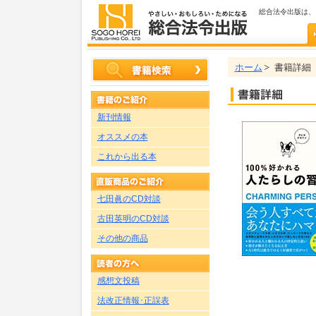
総合法令出版は、
ホーム
書籍詳細
新刊情報
オススメの本
これから出る本
七田眞のCD対談
古田英明のCD対談
その他の商品
感想文投稿
法改正情報･正誤表