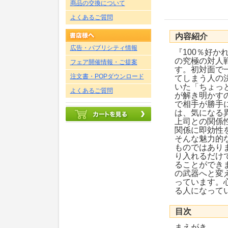
商品の交換について
よくあるご質問
内容紹介
広告・パブリシティ情報
『100％好か
の究極の対人
フェア開催情報・ご提案
す。初対面で
注文書・POPダウンロード
てしまう人の
いた「ちょっ
よくあるご質問
が解き明かす
で相手が勝手
は、気になる
上司との関係
関係に即効性
そんな魅力的
ものではあり
り入れるだけ
ることができ
の武器へと変
っています。
る人になって
目次
まえがき