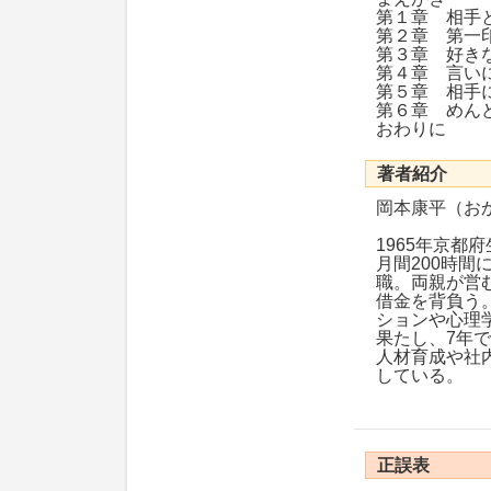
第１章 相手
第２章 第一
第３章 好き
第４章 言い
第５章 相手
第６章 めん
おわりに
著者紹介
岡本康平（お
1965年京
月間200時
職。両親が営
借金を背負う
ションや心理
果たし、7年
人材育成や社
している。
正誤表